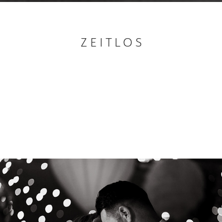
Z E I T L O S